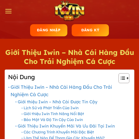
Chuyển
đến
nội
dung
ĐĂNG NHẬP
ĐĂNG KÝ
Giới Thiệu Iwin – Nhà Cái Hàng Đầu
Cho Trải Nghiệm Cá Cược
Nội Dung
Giới Thiệu Iwin – Nhà Cái Hàng Đầu Cho Trải
Nghiệm Cá Cược
Giới thiệu Iwin – Nhà Cái Được Tin Cậy
Lịch Sử và Phát Triển Của Iwin
Giới thiệu Iwin Tính Năng Nổi Bật
Bảo Mật Và Độ Tin Cậy Của Iwin
Giới Thiệu Iwin Khuyến Mãi Và Ưu Đãi Tại Iwin
Các Chương Trình Khuyến Mãi Đặc Biệt
Làm Thế Nào Để Tham Gia Các Khuyến Mãi?