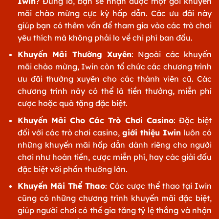
Iwin
? Đừng lo, bạn sẽ nhận được một gói khuyến
mãi chào mừng cực kỳ hấp dẫn. Các ưu đãi này
giúp bạn có thêm vốn để tham gia vào các trò chơi
yêu thích mà không phải lo về chi phí ban đầu.
Khuyến Mãi Thường Xuyên
: Ngoài các khuyến
mãi chào mừng, Iwin còn tổ chức các chương trình
ưu đãi thường xuyên cho các thành viên cũ. Các
chương trình này có thể là tiền thưởng, miễn phí
cược hoặc quà tặng đặc biệt.
Khuyến Mãi Cho Các Trò Chơi Casino
: Đặc biệt
đối với các trò chơi casino,
giới thiệu
Iwin
luôn có
những khuyến mãi hấp dẫn dành riêng cho người
chơi như hoàn tiền, cược miễn phí, hay các giải đấu
đặc biệt với phần thưởng lớn.
Khuyến Mãi Thể Thao
: Các cược thể thao tại Iwin
cũng có những chương trình khuyến mãi đặc biệt,
giúp người chơi có thể gia tăng tỷ lệ thắng và nhận