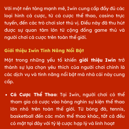
Với một nền tảng mạnh mẽ, Iwin cung cấp đầy đủ các
loại hình cá cược, từ cá cược thể thao, casino trực
tuyến, đến các trò chơi slot thú vị. Điều này đã thu hút
được sự quan tâm lớn từ cộng đồng game thủ và
người chơi cá cược trên toàn thế giới.
Giới thiệu Iwin Tính Năng Nổi Bật
Một trong những yếu tố khiến
giới thiệu
Iwin
trở
thành sự lựa chọn yêu thích của người chơi chính là
các dịch vụ và tính năng nổi bật mà nhà cái này cung
cấp.
Cá Cược Thể Thao
: Tại Iwin, người chơi có thể
tham gia cá cược vào hàng nghìn sự kiện thể thao
lớn nhỏ trên toàn thế giới. Từ bóng đá, tennis,
basketball đến các môn thể thao khác, tất cả đều
có mặt tại đây với tỷ lệ cược hợp lý và linh hoạt