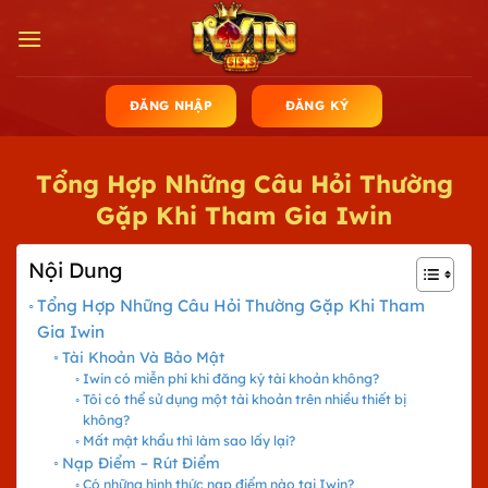
Chuyển
đến
nội
dung
ĐĂNG NHẬP
ĐĂNG KÝ
Tổng Hợp Những Câu Hỏi Thường
Gặp Khi Tham Gia Iwin
Nội Dung
Tổng Hợp Những Câu Hỏi Thường Gặp Khi Tham
Gia Iwin
Tài Khoản Và Bảo Mật
Iwin có miễn phí khi đăng ký tài khoản không?
Tôi có thể sử dụng một tài khoản trên nhiều thiết bị
không?
Mất mật khẩu thì làm sao lấy lại?
Nạp Điểm – Rút Điểm
Có những hình thức nạp điểm nào tại Iwin?