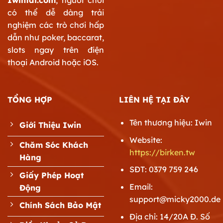
có thể dễ dàng trải
nghiệm các trò chơi hấp
dẫn như poker, baccarat,
slots ngay trên điện
thoại Android hoặc iOS.
TỔNG HỢP
LIÊN HỆ TẠI ĐÂY
Tên thương hiệu: Iwin
Giới Thiệu Iwin
Website:
Chăm Sóc Khách
https://birken.tw
Hàng
SĐT: 0379 759 246
Giấy Phép Hoạt
Email:
Động
support@micky2000.de
Chính Sách Bảo Mật
Địa chỉ: 14/20A Đ. Số