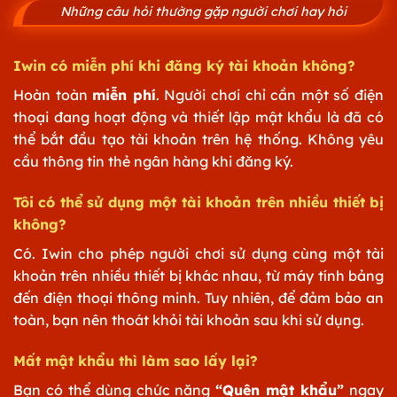
Những câu hỏi thường gặp người chơi hay hỏi
Iwin có miễn phí khi đăng ký tài khoản không?
Hoàn toàn
miễn phí
. Người chơi chỉ cần một số điện
thoại đang hoạt động và thiết lập mật khẩu là đã có
thể bắt đầu tạo tài khoản trên hệ thống. Không yêu
cầu thông tin thẻ ngân hàng khi đăng ký.
Tôi có thể sử dụng một tài khoản trên nhiều thiết bị
không?
Có. Iwin cho phép người chơi sử dụng cùng một tài
khoản trên nhiều thiết bị khác nhau, từ máy tính bảng
đến điện thoại thông minh. Tuy nhiên, để đảm bảo an
toàn, bạn nên thoát khỏi tài khoản sau khi sử dụng.
Mất mật khẩu thì làm sao lấy lại?
Bạn có thể dùng chức năng
“Quên mật khẩu”
ngay