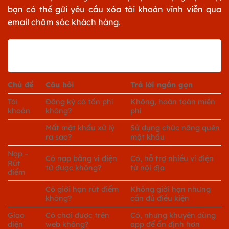
bạn có thể gửi yêu cầu xóa tài khoản vĩnh viễn qua
email chăm sóc khách hàng.
Câu Hỏi Thường Gặp – Tổng Hợp Nhanh
Qua Bảng
Chủ đề
Câu hỏi
Trả lời ngắn gọn
Tài
Đăng ký có tốn phí
Không, hoàn toàn miễn
khoản
không?
phí
Mất mật khẩu xử lý
Sử dụng chức năng quên
ra sao?
mật khẩu
Nạp –
Có nạp bằng ví điện
Có, hỗ trợ nhiều ví điện
Rút
tử được không?
tử nội địa
điểm
Có giới hạn rút điểm
Không giới hạn nhưng
không?
cần đủ điều kiện
Giao
Có chơi được trên
Có, nhưng khuyên dùng
diện
web không?
app để ổn định hơn