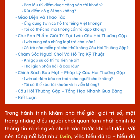
Bao lâu thì điểm được cộng vào tài khoản?
Rút điểm có giới hạn không?
Giao Diện Và Thao Tác
Ứng dụng Iwin có hỗ trợ tiếng Việt không?
Tôi có thể chơi mà không cần tải app không?
Các Sản Phẩm Giải Trí Tại Iwin Câu Hỏi Thường Gặp
Iwin cung cấp những loại trò chơi nào?
Có trò nào miễn phí chơi thử không Câu Hỏi Thường Gặp?
Chăm Sóc Người Chơi Và Hỗ Trợ Kỹ Thuật
Khi gặp sự cố thì tôi liên hệ ai?
Thời gian phản hồi là bao lâu?
Chính Sách Bảo Mật – Pháp Lý Câu Hỏi Thường Gặp
Iwin có đảm bảo an toàn cho người chơi không?
Tôi có thể xóa tài khoản vĩnh viễn không?
Câu Hỏi Thường Gặp – Tổng Hợp Nhanh Qua Bảng
Kết Luận
Trong hành trình khám phá thế giới giải trí số, một
trong những điều người chơi quan tâm nhất chính là
thông tin rõ ràng và chính xác trước khi bắt đầu. Với
nền tảng nổi bật như
Iwin
, việc hiểu đúng – hiểu đủ