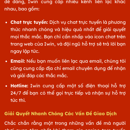
dễ dàng, Iwin cung cấp nhiều kênh liên lạc khác
nhau, bao gồm:
Chat trực tuyến:
Dịch vụ chat trực tuyến là phương
thức nhanh chóng và hiệu quả nhất để giải quyết
mọi thắc mắc. Bạn chỉ cần nhấp vào icon chat trên
trang web của Iwin, và đội ngũ hỗ trợ sẽ trả lời bạn
ngay lập tức.
Email:
Nếu bạn muốn liên lạc qua email, chúng tôi
cũng cung cấp địa chỉ email chuyên dụng để nhận
và giải đáp các thắc mắc.
Hotline:
Iwin cung cấp một số điện thoại hỗ trợ
24/7 để bạn có thể gọi trực tiếp và nhận sự hỗ trợ
tức thì.
Giải Quyết Nhanh Chóng Các Vấn Đề Giao Dịch
Chắc chắn rằng một trong những vấn đề mà người