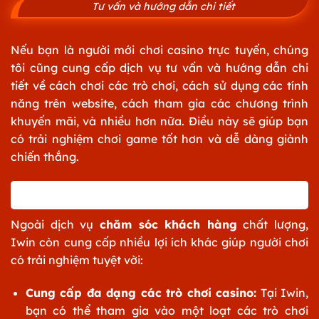
Tư vấn và hướng dẫn chi tiết
Nếu bạn là người mới chơi casino trực tuyến, chúng
tôi cũng cung cấp dịch vụ tư vấn và hướng dẫn chi
tiết về cách chơi các trò chơi, cách sử dụng các tính
năng trên website, cách tham gia các chương trình
khuyến mãi, và nhiều hơn nữa. Điều này sẽ giúp bạn
có trải nghiệm chơi game tốt hơn và dễ dàng giành
chiến thắng.
Lợi Ích Khi Chọn Iwin Là Nhà Cái Uy Tín
Ngoài dịch vụ
chăm sóc khách hàng
chất lượng,
Iwin còn cung cấp nhiều lợi ích khác giúp người chơi
có trải nghiệm tuyệt vời:
Cung cấp đa dạng các trò chơi casino:
Tại Iwin,
bạn có thể tham gia vào một loạt các trò chơi