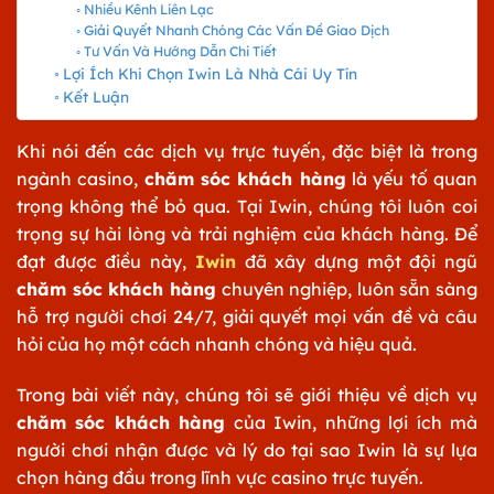
Nhiều Kênh Liên Lạc
Giải Quyết Nhanh Chóng Các Vấn Đề Giao Dịch
Tư Vấn Và Hướng Dẫn Chi Tiết
Lợi Ích Khi Chọn Iwin Là Nhà Cái Uy Tín
Kết Luận
Khi nói đến các dịch vụ trực tuyến, đặc biệt là trong
ngành casino,
chăm sóc khách hàng
là yếu tố quan
trọng không thể bỏ qua. Tại Iwin, chúng tôi luôn coi
trọng sự hài lòng và trải nghiệm của khách hàng. Để
đạt được điều này,
Iwin
đã xây dựng một đội ngũ
chăm sóc khách hàng
chuyên nghiệp, luôn sẵn sàng
hỗ trợ người chơi 24/7, giải quyết mọi vấn đề và câu
hỏi của họ một cách nhanh chóng và hiệu quả.
Trong bài viết này, chúng tôi sẽ giới thiệu về dịch vụ
chăm sóc khách hàng
của Iwin, những lợi ích mà
người chơi nhận được và lý do tại sao Iwin là sự lựa
chọn hàng đầu trong lĩnh vực casino trực tuyến.