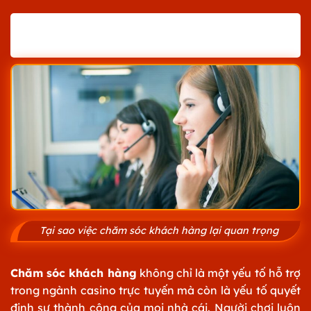
Tại Sao Chăm Sóc Khách Hàng Lại Quan
Trọng Trong Ngành Casino?
Tại sao việc chăm sóc khách hàng lại quan trọng
Chăm sóc khách hàng
không chỉ là một yếu tố hỗ trợ
trong ngành casino trực tuyến mà còn là yếu tố quyết
định sự thành công của mọi nhà cái. Người chơi luôn