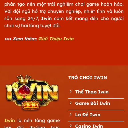
phần tạo nên một trải nghiệm chơi game hoàn hảo.
Với đội ngũ hỗ trợ chuyên nghiệp, nhiệt tình và luôn
sẵn sàng 24/7,
Iwin
cam kết mang đến cho người
chơi sự hài lòng tuyệt đối.
>>> Xem thêm:
Giới Thiệu Iwin
TRÒ CHƠI IWIN
Thể Thao Iwin
Game Bài Iwin
Lô Đề Iwin
Iwin
là nền tảng game
Casino Iwin
bài đổi thưởng trực