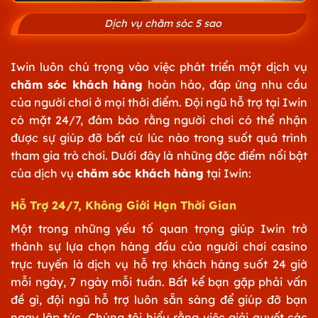
Dịch vụ chăm sóc 5 sao
Iwin luôn chú trọng vào việc phát triển một dịch vụ
chăm sóc khách hàng
hoàn hảo, đáp ứng nhu cầu
của người chơi ở mọi thời điểm. Đội ngũ hỗ trợ tại Iwin
có mặt 24/7, đảm bảo rằng người chơi có thể nhận
được sự giúp đỡ bất cứ lúc nào trong suốt quá trình
tham gia trò chơi. Dưới đây là những đặc điểm nổi bật
của dịch vụ
chăm sóc khách hàng
tại Iwin:
Hỗ Trợ 24/7, Không Giới Hạn Thời Gian
Một trong những yếu tố quan trọng giúp Iwin trở
thành sự lựa chọn hàng đầu của người chơi casino
trực tuyến là dịch vụ hỗ trợ khách hàng suốt 24 giờ
mỗi ngày, 7 ngày mỗi tuần. Bất kể bạn gặp phải vấn
đề gì, đội ngũ hỗ trợ luôn sẵn sàng để giúp đỡ bạn
ngay lập tức. Chúng tôi hiểu rằng việc giải quyết các