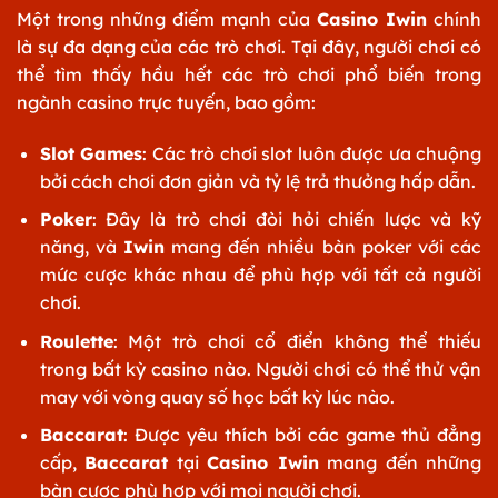
Một trong những điểm mạnh của
Casino Iwin
chính
là sự đa dạng của các trò chơi. Tại đây, người chơi có
thể tìm thấy hầu hết các trò chơi phổ biến trong
ngành casino trực tuyến, bao gồm:
Slot Games
: Các trò chơi slot luôn được ưa chuộng
bởi cách chơi đơn giản và tỷ lệ trả thưởng hấp dẫn.
Poker
: Đây là trò chơi đòi hỏi chiến lược và kỹ
năng, và
Iwin
mang đến nhiều bàn poker với các
mức cược khác nhau để phù hợp với tất cả người
chơi.
Roulette
: Một trò chơi cổ điển không thể thiếu
trong bất kỳ casino nào. Người chơi có thể thử vận
may với vòng quay số học bất kỳ lúc nào.
Baccarat
: Được yêu thích bởi các game thủ đẳng
cấp,
Baccarat
tại
Casino Iwin
mang đến những
bàn cược phù hợp với mọi người chơi.