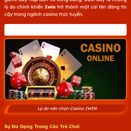
lý do chính khiến
Iwin
trở thành một cái tên đáng tin
cậy trong ngành casino trực tuyến.
Lý Do Nên Chọn Casino Iwin
Lý do nên chọn Casino IWIN
Sự Đa Dạng Trong Các Trò Chơi